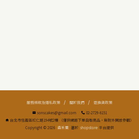
/
服務條款及隱私政策
關於我們
退換貨政策
sonscakes@gmail.com
02-2729-6151
台北市信義區松仁路194號2樓 （僅供網路下單自取商品，無對外開放參觀）
Copyright ©
2026
森禾菓
基於
shopstore
平台提供