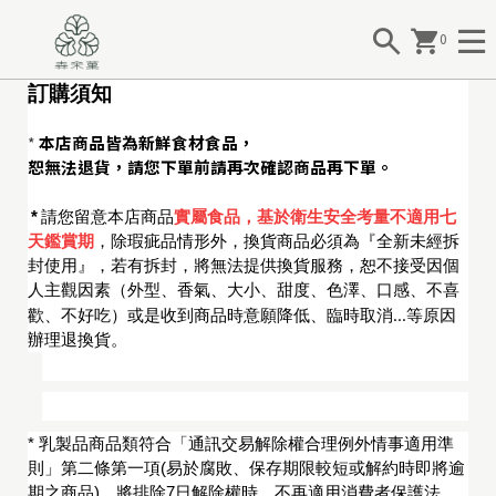
0
訂購須知
本店商品皆為新鮮食材食品，
*
恕無法退貨
，請您下單前請再次確認商品再下單。
*
請您留意本店商品
實屬食品，基於衛生安全考量不適用七
天鑑賞期
，除瑕疵品情形外，換貨商品必須為『全新未經拆
封使用』，若有拆封，將無法提供換貨服務，恕不接受因個
人主觀因素（外型
、
香氣、大小、甜度、色澤、口感、不喜
...
歡、不好吃）或是收到商品時意願降低、臨時取消
等原因
辦理退換貨。
*
乳製品商品類符合「通訊交易解除權合理例外情事適用準
則」第二條第一項
(
易於腐敗、保存期限較短或解約時即將逾
期之商品
)
，將排除
7
日解除權時，不再適用消費者保護法