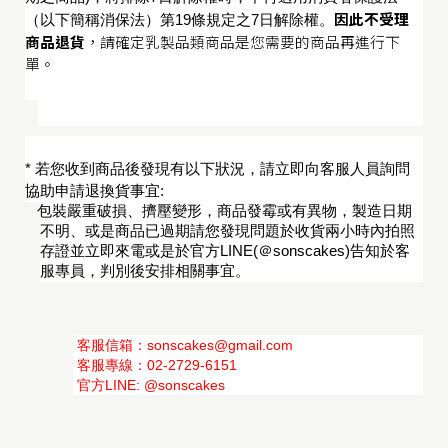
因此不受理
（以下簡稱消保法）第
19
條規定之
7
日解除權。
/
商品退貨
，請確定乳製品類商品是您需要的商品再進行下
單。
*
若您收到商品後發現有以下狀況，請立即向客服人員詢問
協助申請退換貨事宜
:
包裝嚴重破損、擠壓變形，商品發霉或有異物，製造日期
不明、或是商品已過期請您發現問題於收貨兩小時內拍照
存證
並立即來電或是於官方LINE(＠sonscakes)告知於客
服專員，判別後安排相關事宜。
 客服信箱：sonscakes@gmail.com
 客服專線：02-2729-6151
 官方LINE: @sonscakes